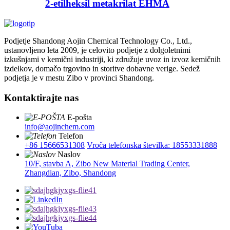
2-etilheksil metakrilat EHMA
Podjetje Shandong Aojin Chemical Technology Co., Ltd.,
ustanovljeno leta 2009, je celovito podjetje z dolgoletnimi
izkušnjami v kemični industriji, ki združuje uvoz in izvoz kemičnih
izdelkov, domačo trgovino in storitve dobavne verige. Sedež
podjetja je v mestu Zibo v provinci Shandong.
Kontaktirajte nas
E-pošta
info@aojinchem.com
Telefon
+86 15666531308
Vroča telefonska številka: 18553331888
Naslov
10/F, stavba A, Zibo New Material Trading Center,
Zhangdian, Zibo, Shandong