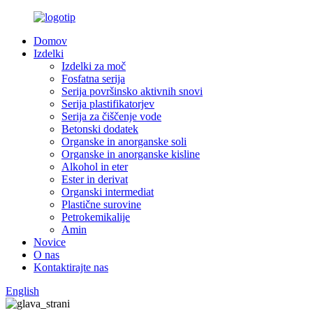
Domov
Izdelki
Izdelki za moč
Fosfatna serija
Serija površinsko aktivnih snovi
Serija plastifikatorjev
Serija za čiščenje vode
Betonski dodatek
Organske in anorganske soli
Organske in anorganske kisline
Alkohol in eter
Ester in derivat
Organski intermediat
Plastične surovine
Petrokemikalije
Amin
Novice
O nas
Kontaktirajte nas
English