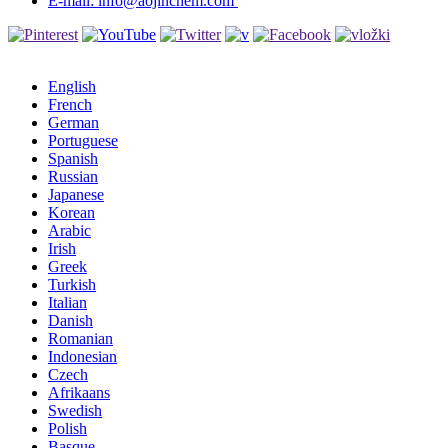
E-mail: info@aojinchem.com
English
French
German
Portuguese
Spanish
Russian
Japanese
Korean
Arabic
Irish
Greek
Turkish
Italian
Danish
Romanian
Indonesian
Czech
Afrikaans
Swedish
Polish
Basque