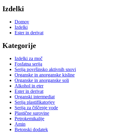
Izdelki
Domov
Izdelki
Ester in derivat
Kategorije
Izdelki za moč
Fosfatna serija
Serija površinsko aktivnih snovi
Organske in anorganske kisline
Organske in anorganske soli
Alkohol in eter
Ester in derivat
Organski intermediat
Serija plastifikatorjev
Serija za čiščenje vode
Plastične surovine
Petrokemikalije
Amin
Betonski dodatek