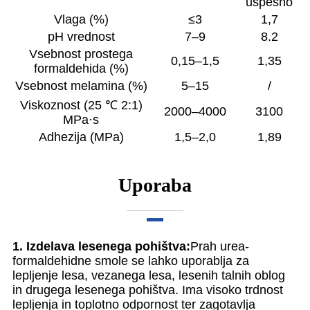
uspešno
Vlaga (%)
≤3
1,7
pH vrednost
7–9
8.2
Vsebnost prostega
0,15–1,5
1,35
formaldehida (%)
Vsebnost melamina (%)
5–15
/
Viskoznost (25 ℃ 2:1)
2000–4000
3100
MPa·s
Adhezija (MPa)
1,5–2,0
1,89
Uporaba
1. Izdelava lesenega pohištva:
Prah urea-
formaldehidne smole se lahko uporablja za
lepljenje lesa, vezanega lesa, lesenih talnih oblog
in drugega lesenega pohištva. Ima visoko trdnost
lepljenja in toplotno odpornost ter zagotavlja