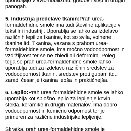
uporabljajo v avtomobilizmu, gradbeništvu in drugih
panogah.
5. Industrija predelave tkanin:
Prah urea-
formaldehidne smole ima tudi številne aplikacije v
tekstilni industriji. Uporablja se lahko za izdelavo
različnih lepil za tkanine, kot so svila, volnene
tkanine itd. Tkanina, vezana s prahom urea-
formaldehidne smole, ima močno vodoodpornost in
vzdržljivost ter se ne zbledi ali deformira. Poleg
tega se prah urea-formaldehidne smole lahko
uporablja tudi za izdelavo različnih sredstev za
vodoodpornost tkanin, sredstev proti gubam itd.,
zaradi česar je tkanina lepša in praktičnejša.
6. Lepilo:
Prah urea-formaldehidne smole se lahko
uporablja kot splošno lepilo za lepljenje kovin,
stekla, keramike in drugih materialov. Ima dobro
vodoodpornost in kemično odpornost ter je
primeren za različne industrijske lepljenje.
Skratka, prah urea-formaldehidne smole je