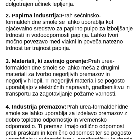
dolgotrajen učinek lepljenja.
2. Papirna industrija:
Prah sečninsko-
formaldehidne smole se lahko uporablja kot
ojačevalno sredstvo za papirno pulpo za izboljšanje
trdnosti in vodoodpornosti papirja. Lahko tvori
močno povezavo med vlakni in poveča natezno
trdnost ter trajnost papirja.
3. Materiali, ki zavirajo gorenje:
Prah urea-
formaldehidne smole se lahko meša z drugimi
materiali za tvorbo negorljivih premazov in
negorljivih lepil. Ti negorljivi materiali se pogosto
uporabljajo v električnih napravah, gradbeništvu in
transportu za zagotavljanje požarne varnosti.
4. Industrija premazov:
Prah urea-formaldehidne
smole se lahko uporablja za izdelavo premazov z
dobro toplotno odpornostjo in vremensko
odpornostjo. Ti premazi imajo odlično odpornost
proti praskam in kemično odpornost ter se pogosto