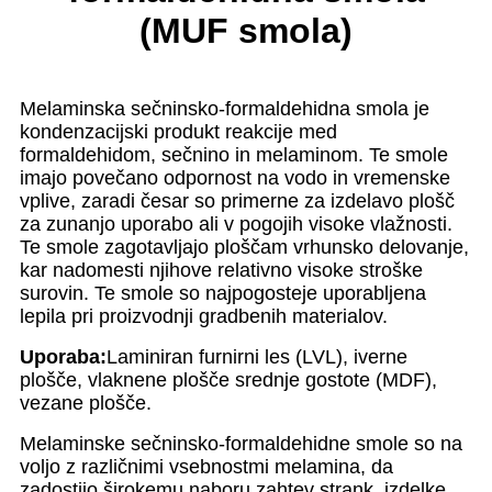
(MUF smola)
Melaminska sečninsko-formaldehidna smola je
kondenzacijski produkt reakcije med
formaldehidom, sečnino in melaminom. Te smole
imajo povečano odpornost na vodo in vremenske
vplive, zaradi česar so primerne za izdelavo plošč
za zunanjo uporabo ali v pogojih visoke vlažnosti.
Te smole zagotavljajo ploščam vrhunsko delovanje,
kar nadomesti njihove relativno visoke stroške
surovin. Te smole so najpogosteje uporabljena
lepila pri proizvodnji gradbenih materialov.
Uporaba:
Laminiran furnirni les (LVL), iverne
plošče, vlaknene plošče srednje gostote (MDF),
vezane plošče.
Melaminske sečninsko-formaldehidne smole so na
voljo z različnimi vsebnostmi melamina, da
zadostijo širokemu naboru zahtev strank, izdelke