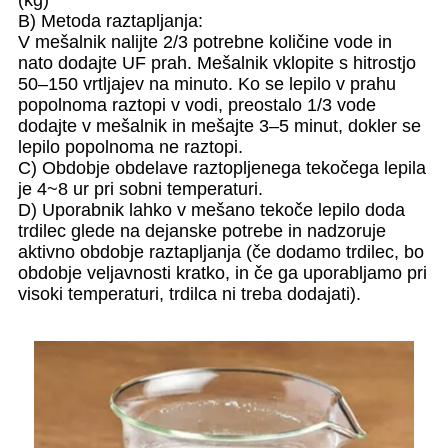
(kg)
B) Metoda raztapljanja:
V mešalnik nalijte 2/3 potrebne količine vode in
nato dodajte UF prah. Mešalnik vklopite s hitrostjo
50–150 vrtljajev na minuto. Ko se lepilo v prahu
popolnoma raztopi v vodi, preostalo 1/3 vode
dodajte v mešalnik in mešajte 3–5 minut, dokler se
lepilo popolnoma ne raztopi.
C) Obdobje obdelave raztopljenega tekočega lepila
je 4~8 ur pri sobni temperaturi.
D) Uporabnik lahko v mešano tekoče lepilo doda
trdilec glede na dejanske potrebe in nadzoruje
aktivno obdobje raztapljanja (če dodamo trdilec, bo
obdobje veljavnosti kratko, in če ga uporabljamo pri
visoki temperaturi, trdilca ni treba dodajati).