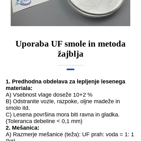
Uporaba UF smole in metoda
žajblja
1. Predhodna obdelava za lepljenje lesenega
materiala:
A) Vsebnost vlage doseže 10+2 %
B) Odstranite vozle, razpoke, oljne madeže in
smolo itd.
C) Lesena površina mora biti ravna in gladka.
(Toleranca debeline < 0,1 mm)
2. Mešanica:
A) Razmerje mešanice (teža): UF prah: voda = 1: 1