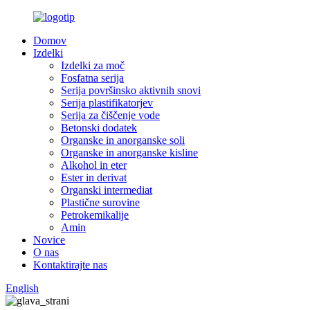
Domov
Izdelki
Izdelki za moč
Fosfatna serija
Serija površinsko aktivnih snovi
Serija plastifikatorjev
Serija za čiščenje vode
Betonski dodatek
Organske in anorganske soli
Organske in anorganske kisline
Alkohol in eter
Ester in derivat
Organski intermediat
Plastične surovine
Petrokemikalije
Amin
Novice
O nas
Kontaktirajte nas
English