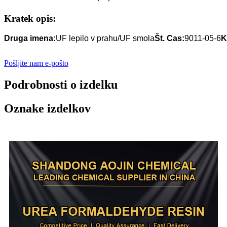
Kratek opis:
Druga imena:
UF lepilo v prahu/UF smola
Št. Cas:
9011-05-6
K
Pošljite nam e-pošto
Podrobnosti o izdelku
Oznake izdelkov