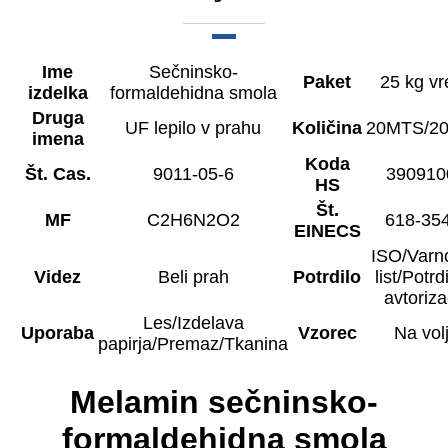
Ime
Sečninsko-
Paket
25 kg vr
izdelka
formaldehidna smola
Druga
UF lepilo v prahu
Količina
20MTS/20
imena
Koda
Št. Cas.
9011-05-6
390910
HS
Št.
MF
C2H6N2O2
618-35
EINECS
ISO/Varno
Videz
Beli prah
Potrdilo
list/Potrd
avtorizac
Les/Izdelava
Uporaba
Vzorec
Na vol
papirja/Premaz/Tkanina
Melamin sečninsko-
formaldehidna smola