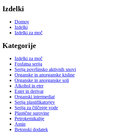
Izdelki
Domov
Izdelki
Izdelki za moč
Kategorije
Izdelki za moč
Fosfatna serija
Serija površinsko aktivnih snovi
Organske in anorganske kisline
Organske in anorganske soli
Alkohol in eter
Ester in derivat
Organski intermediat
Serija plastifikatorjev
Serija za čiščenje vode
Plastične surovine
Petrokemikalije
Amin
Betonski dodatek