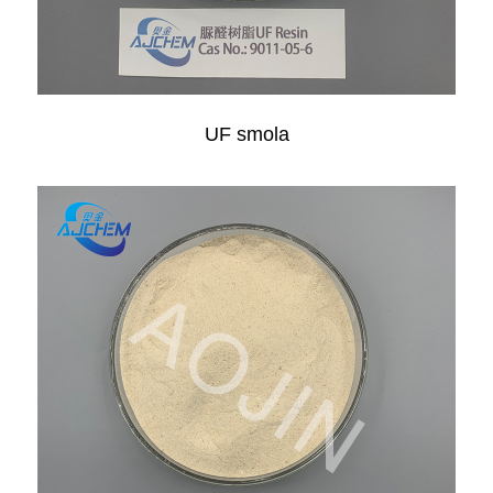
UF smola